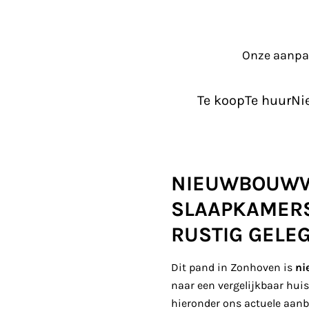
Onze aanp
Te koop
Te huur
Ni
NIEUWBOUWW
SLAAPKAMERS
RUSTIG GELE
Dit pand in Zonhoven is
ni
naar een vergelijkbaar hui
hieronder ons actuele aanb