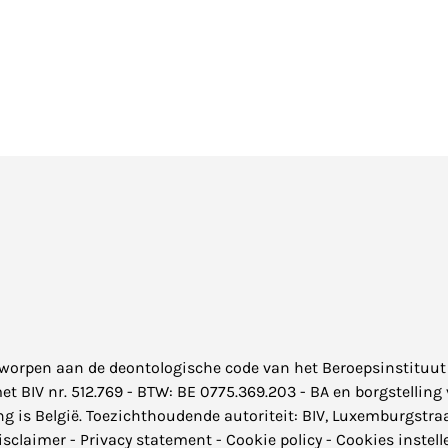
rworpen aan de
deontologische code
van het Beroepsinstituut
BIV nr. 512.769 - BTW: BE 0775.369.203 - BA en borgstelling v
 is België. Toezichthoudende autoriteit: BIV, Luxemburgstraa
isclaimer
-
Privacy statement
-
Cookie policy
-
Cookies instell