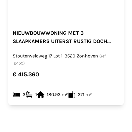
NIEUWBOUWWONING MET 3
SLAAPKAMERS UITERST RUSTIG DOCH
CENTRAAL GELEGEN TE ZONHOVEN
Stoutenveldweg 17 Lot 1, 3520 Zonhoven
(ref.
2459
)
€ 415.360
3
1
180.93
m²
371
m²