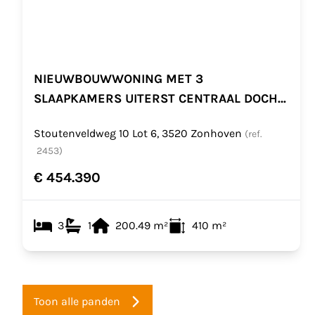
NIEUWBOUWWONING MET 3
SLAAPKAMERS UITERST CENTRAAL DOCH
RUSTIG GELEGEN TE ZONHOVEN
Stoutenveldweg 10 Lot 6, 3520 Zonhoven
(ref.
2453
)
€ 454.390
3
1
200.49
m²
410
m²
Toon alle panden