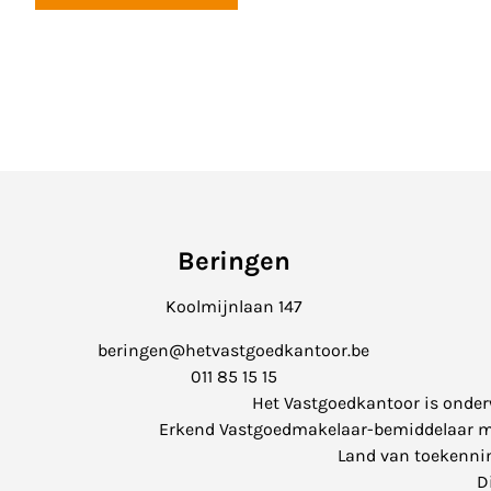
Beringen
Koolmijnlaan 147
beringen@hetvastgoedkantoor.be
011 85 15 15
Het Vastgoedkantoor is onde
Erkend Vastgoedmakelaar-bemiddelaar met 
Land van toekenning
D