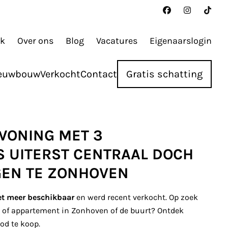
ak
Over ons
Blog
Vacatures
Eigenaarslogin
euwbouw
Verkocht
Contact
Gratis schatting
ONING MET 3
 UITERST CENTRAAL DOCH
GEN TE ZONHOVEN
et meer beschikbaar
en werd recent verkocht. Op zoek
s of appartement in Zonhoven of de buurt? Ontdek
od te koop.