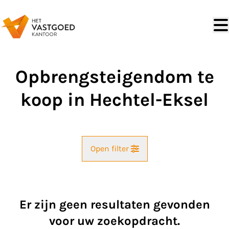
Ga naar hoofdinhoud
Opbrengsteigendom te
koop in Hechtel-Eksel
Open filter
Straat
Er zijn geen resultaten gevonden
Kaartweergave
voor uw zoekopdracht.
Gemeente