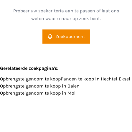
Hechtel-Eksel (3940)
Remove
Probeer uw zoekcriteria aan te passen of laat ons
Zoekopdracht
Sorteer op
weten waar u naar op zoek bent.
Type
Opbrengsteigendom
Zoekopdracht
Remove
Meer criteria
Gerelateerde zoekpagina's
:
Opbrengsteigendom te koop
Panden te koop in Hechtel-Eksel
Min. budget
Opbrengsteigendom te koop in Balen
Opbrengsteigendom te koop in Mol
Max. budget