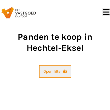
Ga naar hoofdinhoud
Panden te koop in
Hechtel-Eksel
Open filter
Straat
Kaartweergave
Gemeente