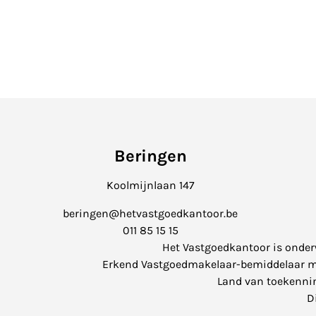
Beringen
Koolmijnlaan 147
beringen@hetvastgoedkantoor.be
011 85 15 15
Het Vastgoedkantoor is onde
Erkend Vastgoedmakelaar-bemiddelaar met 
Land van toekenning
D