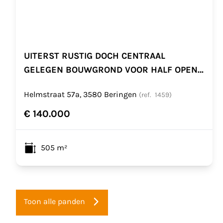
UITERST RUSTIG DOCH CENTRAAL
GELEGEN BOUWGROND VOOR HALF OPEN
BEBOUWING TE BEVERLO
Helmstraat 57a, 3580 Beringen
(ref.
1459
)
€ 140.000
505
m²
Toon alle panden