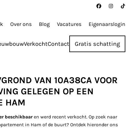
ak
Over ons
Blog
Vacatures
Eigenaarslogin
euwbouw
Verkocht
Contact
Gratis schatting
GROND VAN 10A38CA VOOR
ING GELEGEN OP EEN
TE HAM
er beschikbaar
en werd recent verkocht. Op zoek naar
appartement in Ham of de buurt? Ontdek hieronder ons