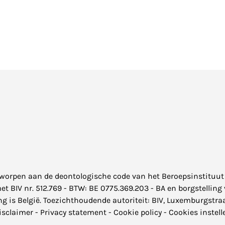
rworpen aan de
deontologische code
van het Beroepsinstituut
BIV nr. 512.769 - BTW: BE 0775.369.203 - BA en borgstelling v
 is België. Toezichthoudende autoriteit: BIV, Luxemburgstraa
isclaimer
-
Privacy statement
-
Cookie policy
-
Cookies instell