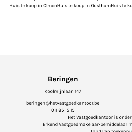
Huis te koop in Olmen
Huis te koop in Oostham
Huis te k
Beringen
Koolmijnlaan 147
beringen@hetvastgoedkantoor.be
011 85 15 15
Het Vastgoedkantoor is onde
Erkend Vastgoedmakelaar-bemiddelaar met 
Land van toekenning