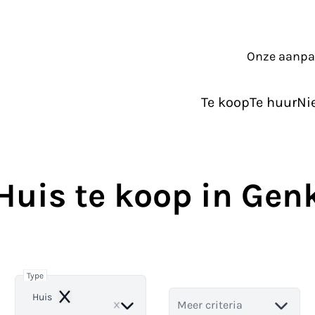
Onze aanp
Te koop
Te huur
Ni
Huis te koop in Gen
Type
Huis
Remove
Meer criteria