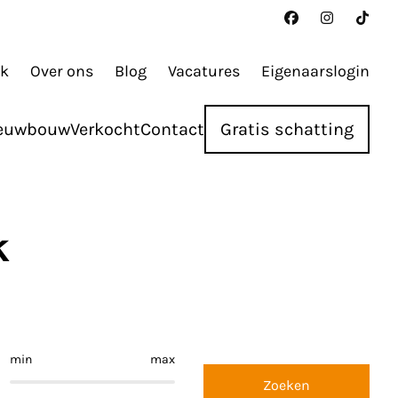
ak
Over ons
Blog
Vacatures
Eigenaarslogin
euwbouw
Verkocht
Contact
Gratis schatting
k
min
max
Zoeken