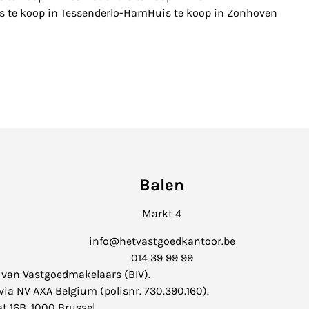
s te koop in Tessenderlo-Ham
Huis te koop in Zonhoven
Balen
Markt 4
info@hetvastgoedkantoor.be
014 39 99 99
 van Vastgoedmakelaars (
BIV
).
ia NV AXA Belgium (polisnr. 730.390.160).
t 16B, 1000 Brussel.