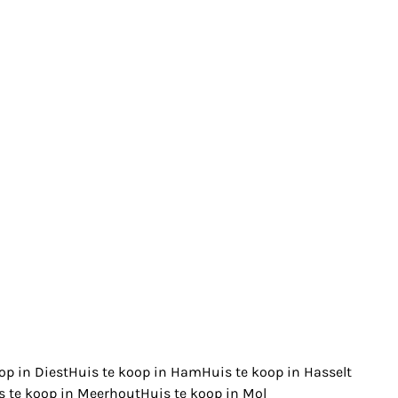
op in Diest
Huis te koop in Ham
Huis te koop in Hasselt
s te koop in Meerhout
Huis te koop in Mol