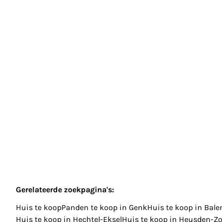
Huis
Hofstede 22, 3600 Genk
(ref.
3516
)
€ 365.000
3
1
118
m²
501
m²
Gerelateerde zoekpagina's
:
Huis te koop
Panden te koop in Genk
Huis te koop in Bale
Huis te koop in Hechtel-Eksel
Huis te koop in Heusden-Zo