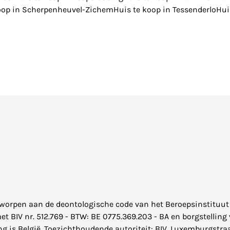
oop in Scherpenheuvel-Zichem
Huis te koop in Tessenderlo
Hui
rworpen aan de
deontologische code
van het Beroepsinstituut
BIV nr. 512.769 - BTW: BE 0775.369.203 - BA en borgstelling v
 is België. Toezichthoudende autoriteit: BIV, Luxemburgstraa