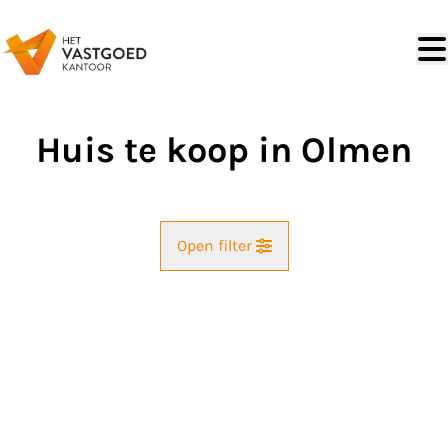
Ga naar hoofdinhoud
Huis te koop in Olmen
Open filter
Straat
NIEUW
Kaartweergave
Gemeente
Balen (2490)
Remove
Zoekopdracht
Sorteer op