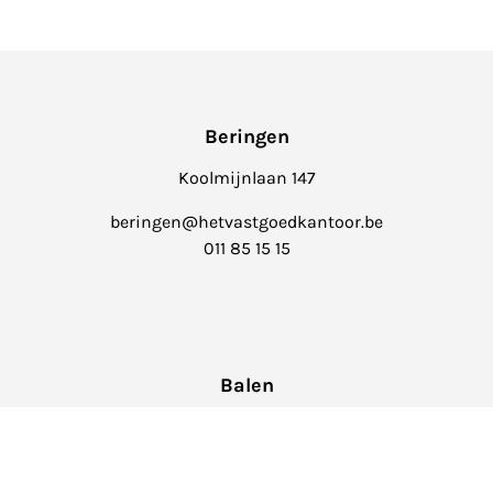
Beringen
Koolmijnlaan 147
beringen@hetvastgoedkantoor.be
011 85 15 15
Balen
Markt 4
info@hetvastgoedkantoor.be