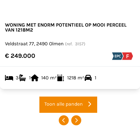
WONING MET ENORM POTENTIEEL OP MOOI PERCEEL
VAN 1218M2
Veldstraat 77, 2490 Olmen
(ref.
3157
)
€ 249.000
3
1
140
m²
1218
m²
1
Toon alle panden