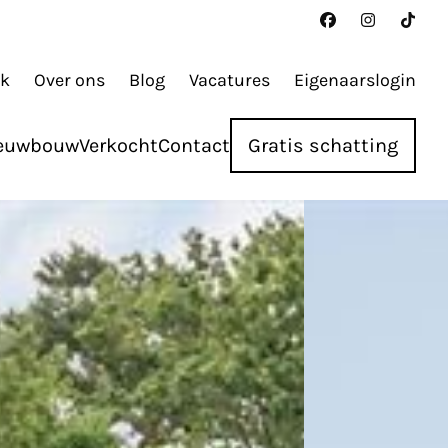
ak
Over ons
Blog
Vacatures
Eigenaarslogin
euwbouw
Verkocht
Contact
Gratis schatting