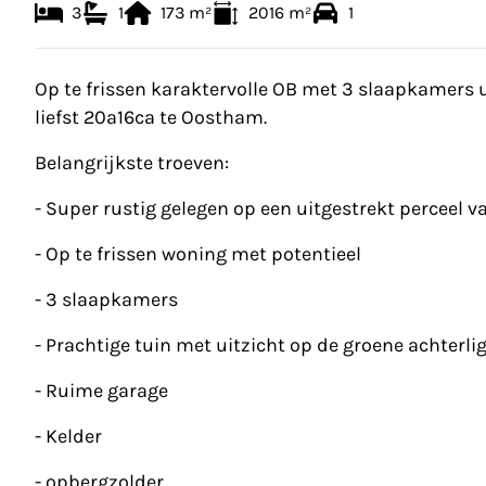
3
1
173
m²
2016
m²
1
Op te frissen karaktervolle OB met 3 slaapkamers 
liefst 20a16ca te Oostham.
Belangrijkste troeven:
- Super rustig gelegen op een uitgestrekt perceel
- Op te frissen woning met potentieel
- 3 slaapkamers
- Prachtige tuin met uitzicht op de groene achterl
- Ruime garage
- Kelder
- opbergzolder