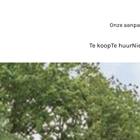
Onze aanp
Te koop
Te huur
Ni