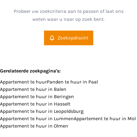
Paal (3583)
Remove
Probeer uw zoekcriteria aan te passen of laat ons
Zoekopdracht
Sorteer op
weten waar u naar op zoek bent.
Type
Appartement
Zoekopdracht
Remove
Meer criteria
Gerelateerde zoekpagina's
:
Appartement te huur
Panden te huur in Paal
Min. budget
Appartement te huur in Balen
Appartement te huur in Beringen
Appartement te huur in Hasselt
Appartement te huur in Leopoldsburg
Max. budget
Appartement te huur in Lummen
Appartement te huur in Mol
Appartement te huur in Olmen