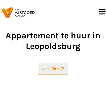
Ga naar hoofdinhoud
Appartement te huur in
Leopoldsburg
Open filter
Straat
VERHUURD
Kaartweergave
Gemeente