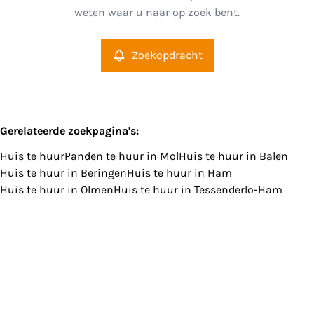
weten waar u naar op zoek bent.
Type
Huis
Zoekopdracht
Remove
Meer criteria
Gerelateerde zoekpagina's
:
Huis te huur
Panden te huur in Mol
Huis te huur in Balen
Min. budget
Huis te huur in Beringen
Huis te huur in Ham
Huis te huur in Olmen
Huis te huur in Tessenderlo-Ham
Max. budget
Zoeken