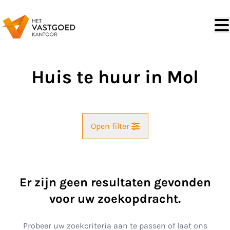
Ga naar hoofdinhoud
Huis te huur in Mol
Open filter
Straat
Er zijn geen resultaten gevonden
Kaartweergave
voor uw zoekopdracht.
Gemeente
Mol (2400)
Remove
Probeer uw zoekcriteria aan te passen of laat ons
Zoekopdracht
Sorteer op