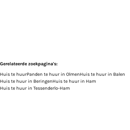
Verhuurd
4
225
m²
722
m²
Gerelateerde zoekpagina's
:
Huis te huur
Panden te huur in Olmen
Huis te huur in Balen
Huis te huur in Beringen
Huis te huur in Ham
Huis te huur in Tessenderlo-Ham