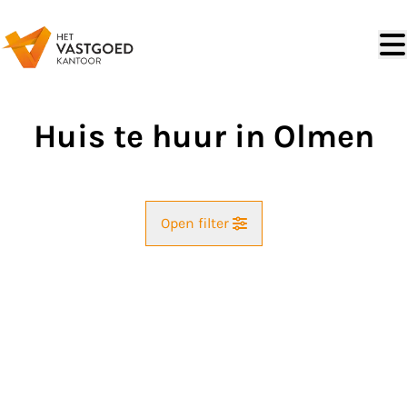
Ga naar hoofdinhoud
Huis te huur in Olmen
Open filter
Straat
VERHUURD
Kaartweergave
Gemeente
Olmen (2491)
Remove
Zoekopdracht
Sorteer op