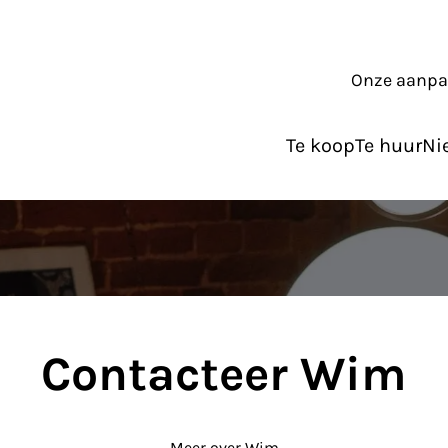
Onze aanp
Te koop
Te huur
Ni
Contacteer Wim
Meer over Wim