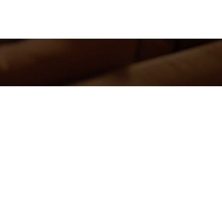
m, Leopoldsburg, Paal, Beringen en Beverlo sta ik garant voor 
een sterke kennis van de lokale markt begeleid ik mijn klante
 als basis.
ussen pand en klant. Daarbij combineer ik een doordachte stra
 transactie, het gaat om het vinden van een plek waar mensen 
 vindt 92% een nieuwe eigenaar binnen de 6 maanden. Kwalit
op en zorg ik voor een traject dat niet alleen succesvol, maa
dagen