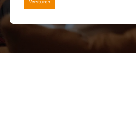
Versturen
Wie is Wim?
Als ervaren vastgoedexpert in de regio’s Tessenderlo, Ha
dan 340 succesvol verkochte eigendommen in de regio en 
met transparantie, vertrouwen en persoonlijk engagement
Mijn doel is helder: het realiseren van de beste match t
verwachtingen van elke cliënt. Vastgoed is meer dan een
Gemiddeld worden panden binnen de 62 dagen verkocht en
de kern van mijn werkwijze. Zo bouw ik duurzame relaties 
+