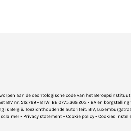
rworpen aan de
deontologische code
van het Beroepsinstituut
BIV nr. 512.769 - BTW: BE 0775.369.203 - BA en borgstelling v
 is België. Toezichthoudende autoriteit: BIV, Luxemburgstraa
isclaimer
-
Privacy statement
-
Cookie policy
-
Cookies instell