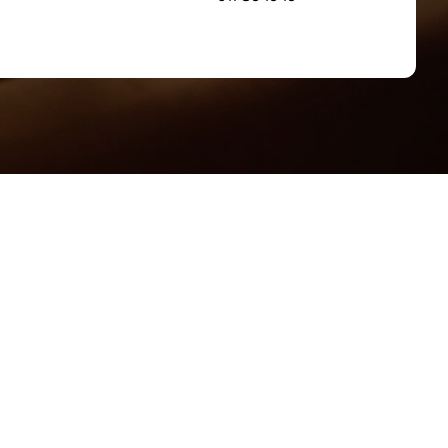
een professionele en resultaatgerichte aanpak. Met meer
n bij elke stap van het aan- of verkoopproces, steeds
tegie met een luisterend oor voor de wensen en
zich écht thuis voelen.
eit, discretie en een persoonlijke benadering vormen
r ook zorgeloos verloopt.
%