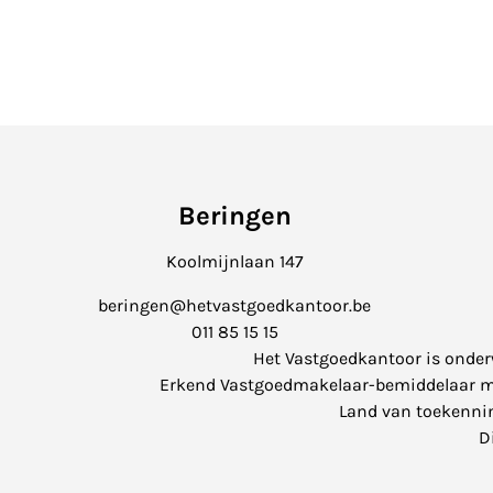
Beringen
Koolmijnlaan 147
beringen@hetvastgoedkantoor.be
011 85 15 15
Het Vastgoedkantoor is onde
Erkend Vastgoedmakelaar-bemiddelaar met 
Land van toekenning
D