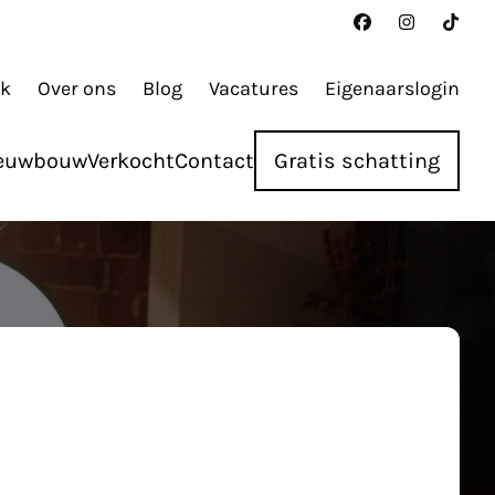
ak
Over ons
Blog
Vacatures
Eigenaarslogin
euwbouw
Verkocht
Contact
Gratis schatting