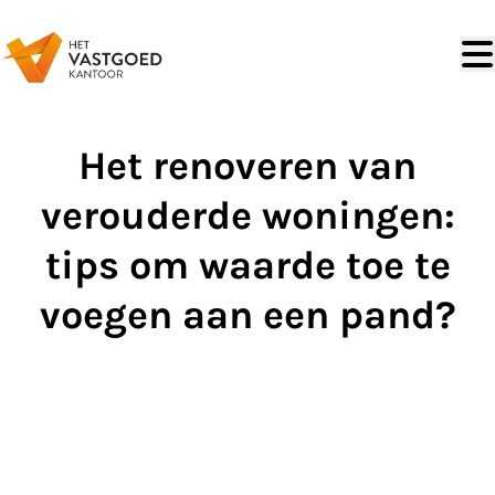
Ga naar hoofdinhoud
Het renoveren van
verouderde woningen:
tips om waarde toe te
voegen aan een pand?
Heb jij net een verouderde woning gekocht die wel wat
opknapwerk kan gebruiken? Wil je niet alleen het comfort
verbeteren, maar ook de waarde van je huis laten stijgen? In