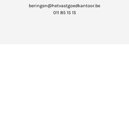
beringen@hetvastgoedkantoor.be
011 85 15 15
Balen
Markt 4
info@hetvastgoedkantoor.be
014 39 99 99
Het Vastgoedkantoor is onderworpen aan de
deontologische
code
van het Beroepsinstituut van Vastgoedmakelaars (
BIV
).
Erkend Vastgoedmakelaar-bemiddelaar met BIV nr. 512.769 -
BTW: BE 0775.369.203 - BA en borgstelling via NV AXA
Belgium (polisnr. 730.390.160).
Land van toekenning is België. Toezichthoudende autoriteit:
BIV, Luxemburgstraat 16B, 1000 Brussel.