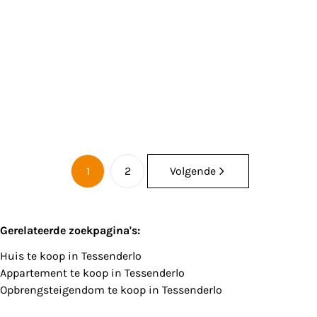
3980 Tessenderlo-Ham
(ref.
113
)
Verkocht
3
230
m²
530
m²
1
1
2
Volgende
Gerelateerde zoekpagina's
:
Huis te koop in Tessenderlo
Appartement te koop in Tessenderlo
Opbrengsteigendom te koop in Tessenderlo