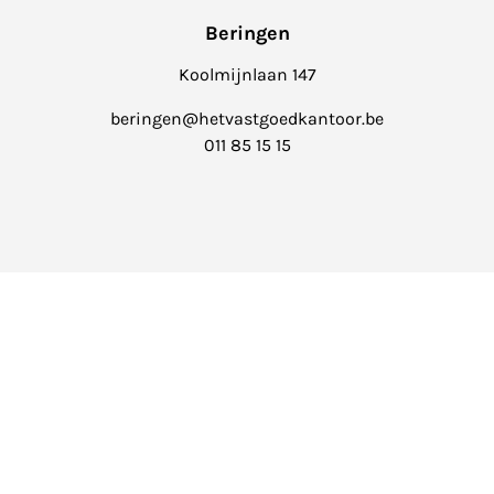
Beringen
Koolmijnlaan 147
beringen@hetvastgoedkantoor.be
011 85 15 15
Balen
Markt 4
info@hetvastgoedkantoor.be
014 39 99 99
Het Vastgoedkantoor is onderworpen aan de
deontologische
code
van het Beroepsinstituut van Vastgoedmakelaars (
BIV
).
Erkend Vastgoedmakelaar-bemiddelaar met BIV nr. 512.769 -