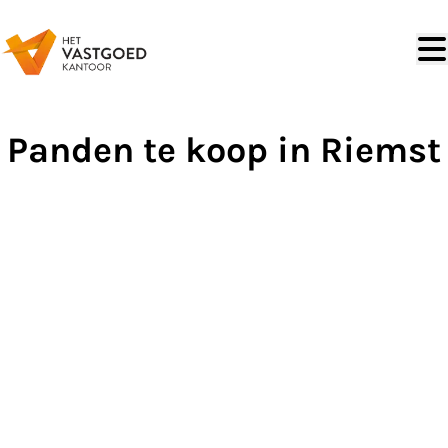
Ga naar hoofdinhoud
Panden te koop in Riemst
VERKOCHT