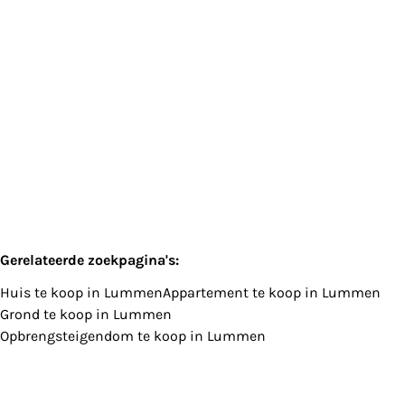
3560 Lummen
(ref.
712
)
Verkocht
3
1
130
m²
1
Gerelateerde zoekpagina's
:
Huis te koop in Lummen
Appartement te koop in Lummen
Grond te koop in Lummen
Opbrengsteigendom te koop in Lummen