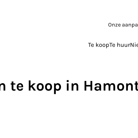
Onze aanp
Te koop
Te huur
Ni
n te koop in Hamont