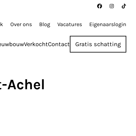
ak
Over ons
Blog
Vacatures
Eigenaarslogin
euwbouw
Verkocht
Contact
Gratis schatting
-Achel