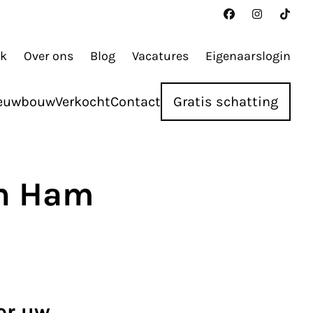
ak
Over ons
Blog
Vacatures
Eigenaarslogin
euwbouw
Verkocht
Contact
Gratis schatting
in Ham
or uw