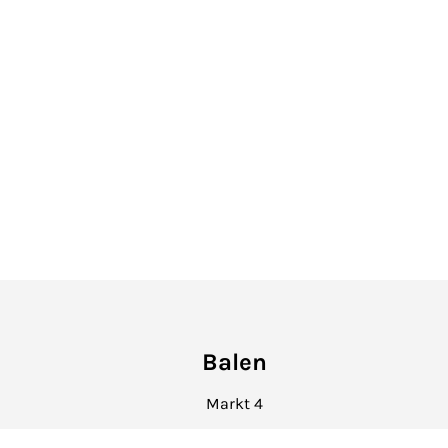
Balen
Markt 4
info@hetvastgoedkantoor.be