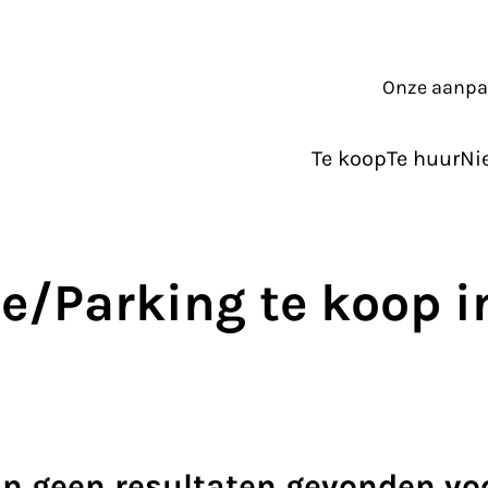
Onze aanp
Te koop
Te huur
Ni
e/Parking te koop 
ijn geen resultaten gevonden vo