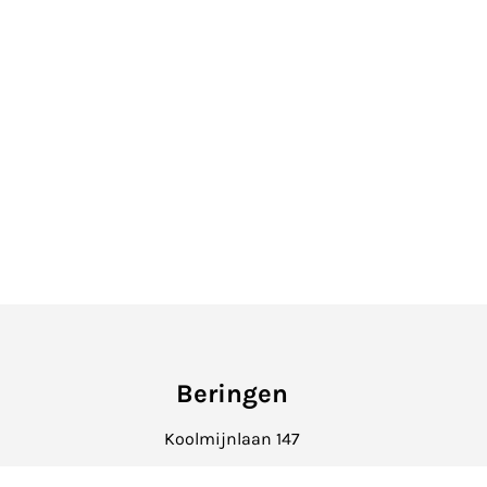
Beringen
Koolmijnlaan 147
beringen@hetvastgoedkantoor.be