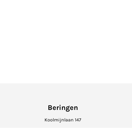
Beringen
Koolmijnlaan 147
beringen@hetvastgoedkantoor.be