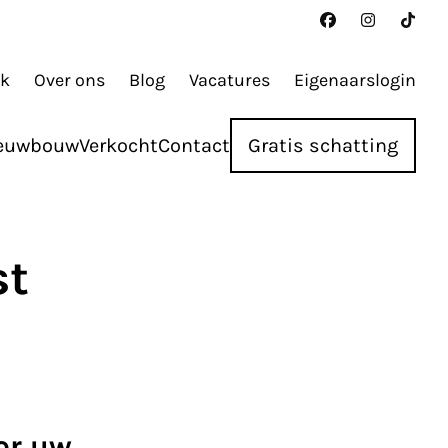
ak
Over ons
Blog
Vacatures
Eigenaarslogin
euwbouw
Verkocht
Contact
Gratis schatting
st
or uw