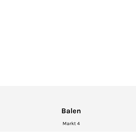
Balen
Markt 4
info@hetvastgoedkantoor.be