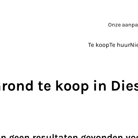
Onze aanp
Te koop
Te huur
Ni
rond te koop in Die
ijn geen resultaten gevonden vo