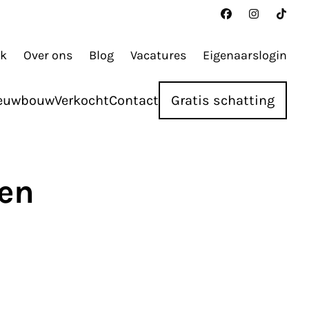
ak
Over ons
Blog
Vacatures
Eigenaarslogin
euwbouw
Verkocht
Contact
Gratis schatting
ken