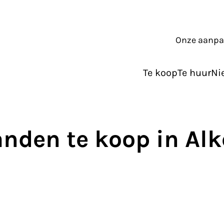
Onze aanp
Te koop
Te huur
Ni
nden te koop in Al