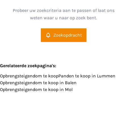
Lummen (3560)
Remove
Probeer uw zoekcriteria aan te passen of laat ons
Zoekopdracht
Sorteer op
weten waar u naar op zoek bent.
Type
Opbrengsteigendom
Zoekopdracht
Remove
Meer criteria
Gerelateerde zoekpagina's
:
Opbrengsteigendom te koop
Panden te koop in Lummen
Min. budget
Opbrengsteigendom te koop in Balen
Opbrengsteigendom te koop in Mol
Max. budget