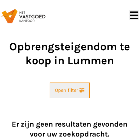
Ga naar hoofdinhoud
Opbrengsteigendom te
koop in Lummen
Open filter
Straat
Er zijn geen resultaten gevonden
Kaartweergave
voor uw zoekopdracht.
Gemeente