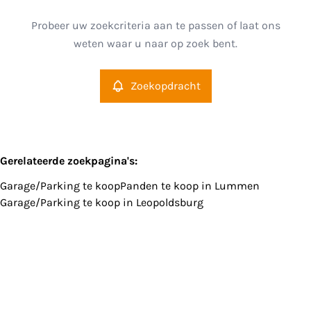
Lummen (3560)
Remove
Probeer uw zoekcriteria aan te passen of laat ons
Zoekopdracht
Sorteer op
weten waar u naar op zoek bent.
Type
Garage/Parking
Zoekopdracht
Remove
Meer criteria
Gerelateerde zoekpagina's
:
Garage/Parking te koop
Panden te koop in Lummen
Min. budget
Garage/Parking te koop in Leopoldsburg
Max. budget