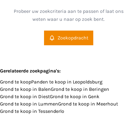
Leopoldsburg (3970)
Remove
Probeer uw zoekcriteria aan te passen of laat ons
Zoekopdracht
Sorteer op
weten waar u naar op zoek bent.
Type
Grond
Zoekopdracht
Remove
Meer criteria
Gerelateerde zoekpagina's
:
Grond te koop
Panden te koop in Leopoldsburg
Min. budget
Grond te koop in Balen
Grond te koop in Beringen
Grond te koop in Diest
Grond te koop in Genk
Grond te koop in Lummen
Grond te koop in Meerhout
Grond te koop in Tessenderlo
Max. budget