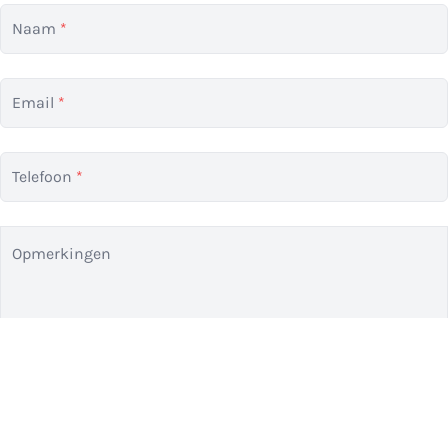
Naam
*
Email
*
Telefoon
*
Opmerkingen
Ik wil op de hoogte worden gehouden van aanbiedingen.
Door dit formulier te verzenden verklaart u zich akkoord met
ons
privacy statement