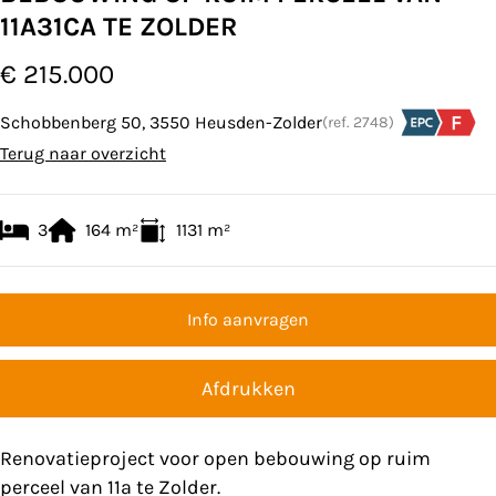
11A31CA TE ZOLDER
€ 215.000
Schobbenberg 50, 3550 Heusden-Zolder
(ref.
2748
)
Terug naar overzicht
3
164
m²
1131
m²
Info aanvragen
Afdrukken
Renovatieproject voor open bebouwing op ruim
perceel van 11a te Zolder.