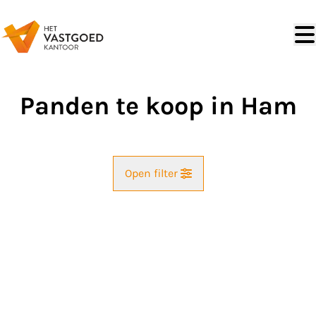
Ga naar hoofdinhoud
Panden te koop in Ham
Open filter
Straat
Kaartweergave
Gemeente
Ham (3945)
Remove
Zoekopdracht
Sorteer op