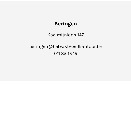
Beringen
Koolmijnlaan 147
beringen@hetvastgoedkantoor.be
011 85 15 15
Balen
Markt 4
info@hetvastgoedkantoor.be
014 39 99 99
Het Vastgoedkantoor is onderworpen aan de
deontologische