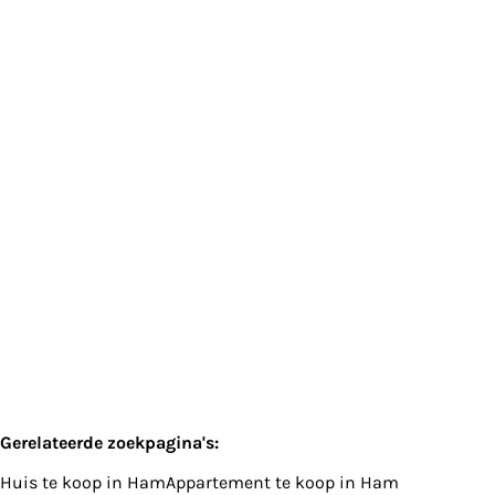
UNIEKE TE RENOVEREN KARAKTERVOLLE
LANGGEVELHOEVE UITERST RUSTIG GELEGEN TE
OOSTHAM
Kattestraat 40+41, 3945 Ham
(ref.
1800
)
€ 299.000
2
1
255
m²
1560
m²
1
Gerelateerde zoekpagina's
:
Huis te koop in Ham
Appartement te koop in Ham