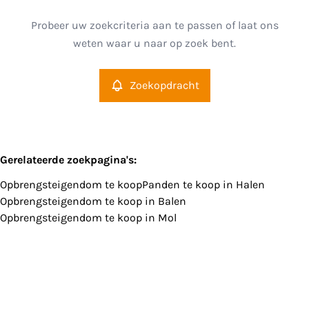
Halen (3545)
Remove
Probeer uw zoekcriteria aan te passen of laat ons
Zoekopdracht
Sorteer op
weten waar u naar op zoek bent.
Type
Opbrengsteigendom
Zoekopdracht
Remove
Meer criteria
Gerelateerde zoekpagina's
:
Opbrengsteigendom te koop
Panden te koop in Halen
Min. budget
Opbrengsteigendom te koop in Balen
Opbrengsteigendom te koop in Mol
Max. budget