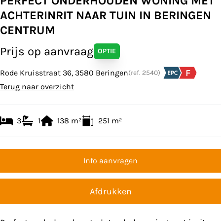
PERFECT ONDERHOUDEN WONING MET
ACHTERINRIT NAAR TUIN IN BERINGEN
CENTRUM
Prijs op aanvraag
OPTIE
Rode Kruisstraat 36, 3580 Beringen
(ref.
2540
)
Terug naar overzicht
3
1
138
m²
251
m²
Info aanvragen
Afdrukken