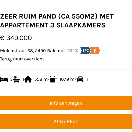
ZEER RUIM PAND (CA 550M2) MET
APPARTEMENT 3 SLAAPKAMERS
€ 349.000
Molenstraat 38, 2490 Balen
(ref.
2340
)
Terug naar overzicht
3
1
556
m²
1079
m²
1
Info aanvragen
Afdrukken