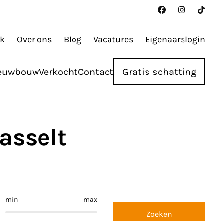
ak
Over ons
Blog
Vacatures
Eigenaarslogin
euwbouw
Verkocht
Contact
Gratis schatting
asselt
min
max
Zoeken