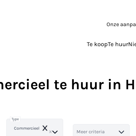
Onze aanp
Te koop
Te huur
Ni
rcieel te huur in H
Type
Commercieel
Remove
Meer criteria