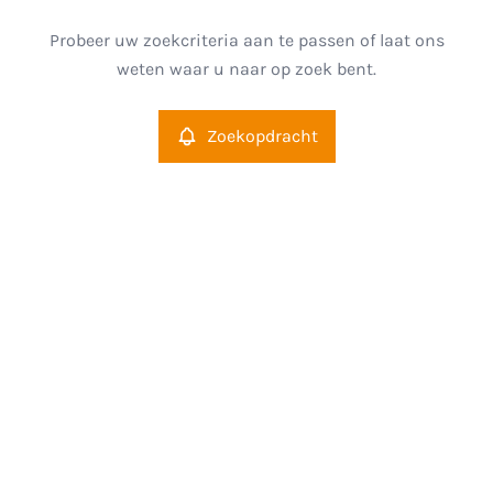
Type
Probeer uw zoekcriteria aan te passen of laat ons
Zoekopdracht
Sorteer op
weten waar u naar op zoek bent.
Meer criteria
Zoekopdracht
Min. budget
Max. budget
Zoeken