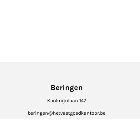
Beringen
Koolmijnlaan 147
beringen@hetvastgoedkantoor.be
011 85 15 15
Het Vastgoedkantoor is onde
Erkend Vastgoedmakelaar-bemiddelaar met 