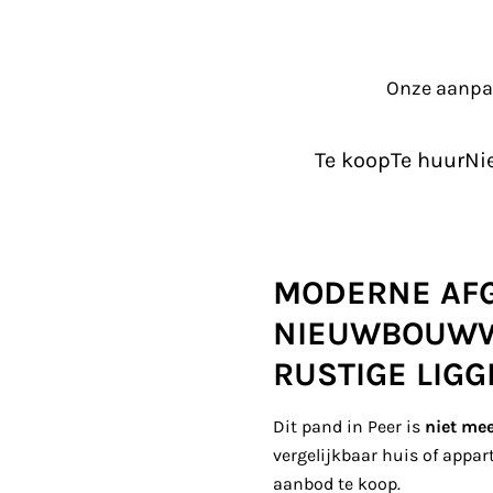
Onze aanp
Te koop
Te huur
Ni
MODERNE AF
NIEUWBOUWW
RUSTIGE LIGG
Dit pand in Peer is
niet me
vergelijkbaar huis of appar
aanbod te koop.