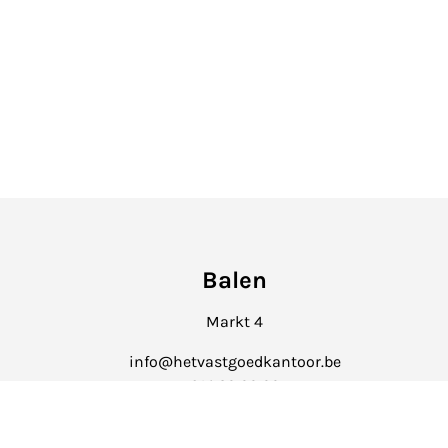
Balen
Markt 4
info@hetvastgoedkantoor.be
014 39 99 99
 van Vastgoedmakelaars (
BIV
).
ia NV AXA Belgium (polisnr. 730.390.160).