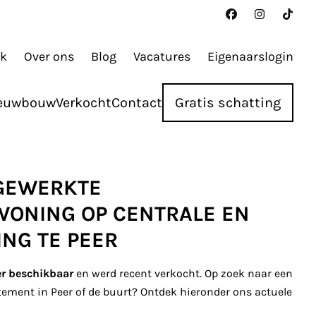
ak
Over ons
Blog
Vacatures
Eigenaarslogin
euwbouw
Verkocht
Contact
Gratis schatting
GEWERKTE
ONING OP CENTRALE EN
ING TE PEER
er beschikbaar
en werd recent verkocht. Op zoek naar een
tement in Peer of de buurt? Ontdek hieronder ons actuele