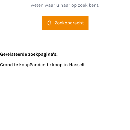
weten waar u naar op zoek bent.
Meer criteria
Zoekopdracht
Min. budget
Gerelateerde zoekpagina's
:
Grond te koop
Panden te koop in Hasselt
Max. budget
Zoeken