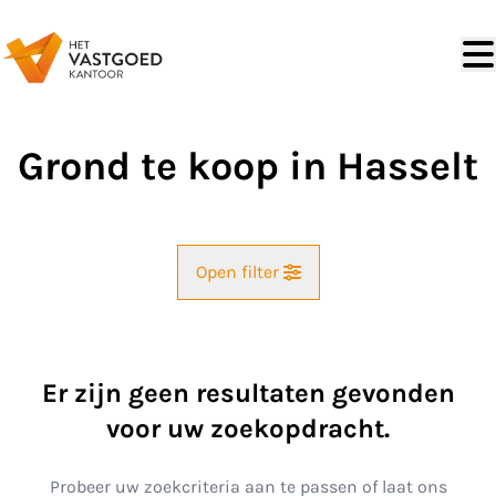
Ga naar hoofdinhoud
Grond te koop in Hasselt
Open filter
Gemeente
Hasselt (3500)
Er zijn geen resultaten gevonden
Remove
Kaartweergave
voor uw zoekopdracht.
Type
Probeer uw zoekcriteria aan te passen of laat ons
Zoekopdracht
Sorteer op