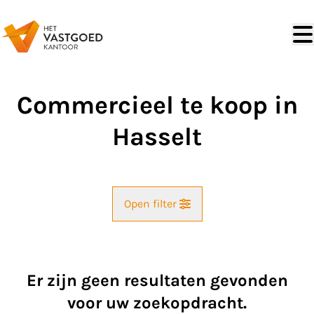
Ga naar hoofdinhoud
Commercieel te koop in
Hasselt
Open filter
Gemeente
Hasselt (3500)
Er zijn geen resultaten gevonden
Remove
Kaartweergave
voor uw zoekopdracht.