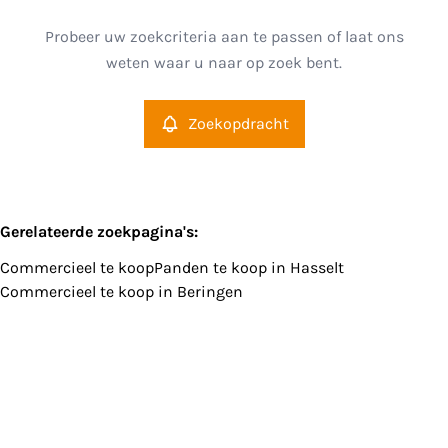
Type
Probeer uw zoekcriteria aan te passen of laat ons
Commercieel
Zoekopdracht
Sorteer op
Remove
weten waar u naar op zoek bent.
Zoekopdracht
Meer criteria
Min. budget
Gerelateerde zoekpagina's
:
Commercieel te koop
Panden te koop in Hasselt
Max. budget
Commercieel te koop in Beringen
Zoeken