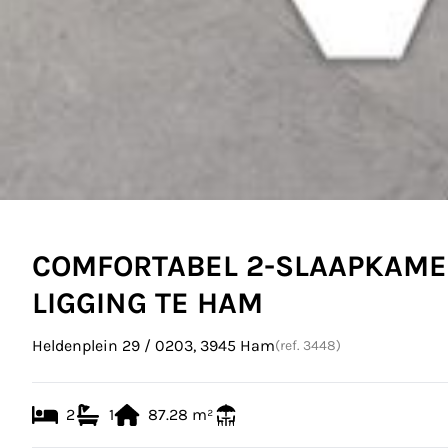
COMFORTABEL 2-SLAAPKAME
LIGGING TE HAM
Heldenplein 29 / 0203, 3945 Ham
(ref.
3448
)
2
1
87.28
m²