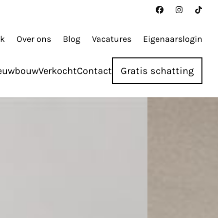
ak
Over ons
Blog
Vacatures
Eigenaarslogin
euwbouw
Verkocht
Contact
Gratis schatting