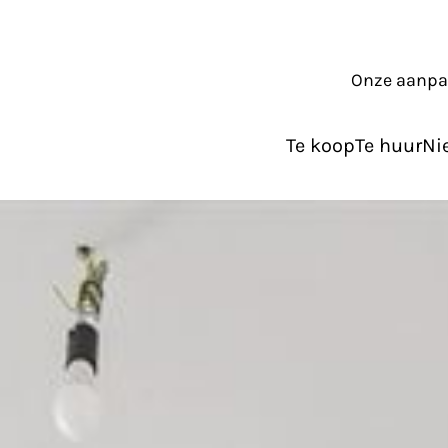
Onze aanp
Te koop
Te huur
Ni