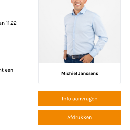
n 11,22
nt een
Michiel Janssens
Info aanvragen
Afdrukken