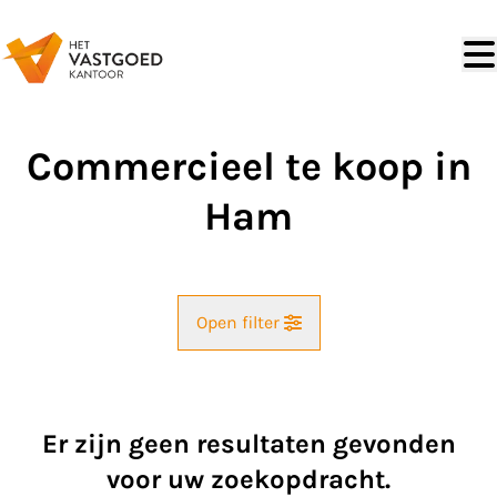
Ga naar hoofdinhoud
Commercieel te koop in
Ham
Open filter
Gemeente
Ham (3945)
Er zijn geen resultaten gevonden
Remove
Kaartweergave
voor uw zoekopdracht.