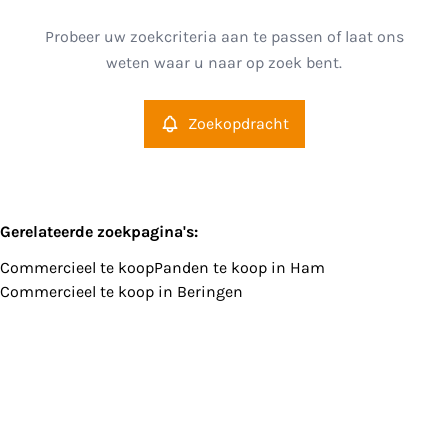
Type
Probeer uw zoekcriteria aan te passen of laat ons
Commercieel
Zoekopdracht
Sorteer op
Remove
weten waar u naar op zoek bent.
Zoekopdracht
Meer criteria
Min. budget
Gerelateerde zoekpagina's
:
Commercieel te koop
Panden te koop in Ham
Max. budget
Commercieel te koop in Beringen
Zoeken