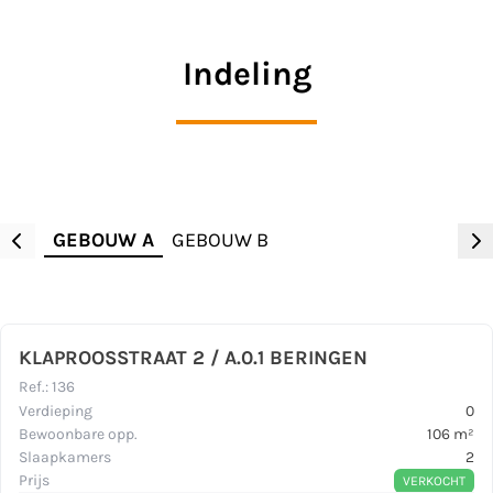
Indeling
GEBOUW A
GEBOUW B
KLAPROOSSTRAAT 2 / A.0.1 BERINGEN
Ref.
:
136
Verdieping
0
Bewoonbare opp.
106
m²
Slaapkamers
2
Prijs
VERKOCHT