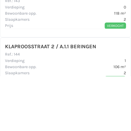
Ref.
:
143
Verdieping
0
Bewoonbare opp.
118
m²
Slaapkamers
2
Prijs
VERKOCHT
KLAPROOSSTRAAT 2 / A.1.1 BERINGEN
Ref.
:
144
Verdieping
1
Bewoonbare opp.
106
m²
Slaapkamers
2
Prijs
VERKOCHT
KLAPROOSSTRAAT 2 / A.1.2 BERINGEN
Ref.
:
145
Verdieping
1
Bewoonbare opp.
106
m²