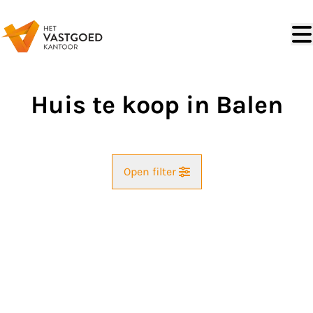
Ga naar hoofdinhoud
Huis te koop in Balen
Open filter
Gemeente
33% VERKOCHT
Balen (2490)
Remove
Kaartweergave
Type
Huis
Zoekopdracht
Sorteer op